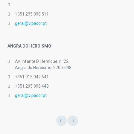
+351 295 098 511
geral@vipacor.pt
ANGRA DO HEROÍSMO
Av. Infante D. Henrique, nº22
Angra do Heroísmo, 9700-098
+351 915 042 641
+351 295 098 448
geral@vipacor.pt